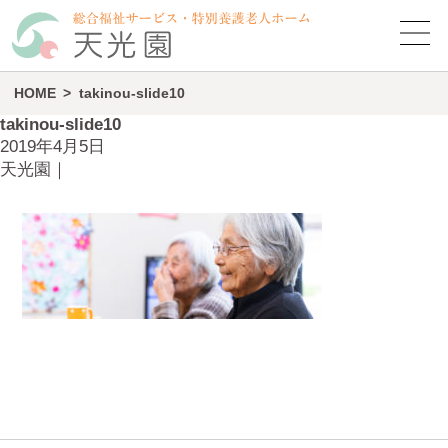
HOME
takinou-slide10
takinou-slide10
2019年
4月5日
天光園
｜